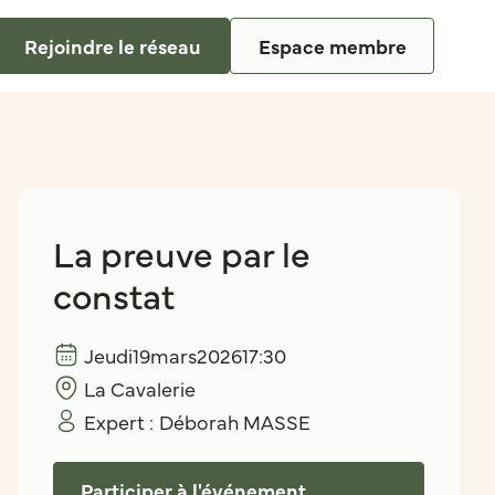
Rejoindre le réseau
Espace membre
La preuve par le
constat
Jeudi
19
mars
2026
17:30
La Cavalerie
Expert :
Déborah MASSE
Participer à l'événement