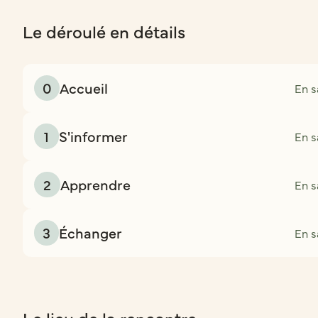
Le déroulé en détails
0
Accueil
En s
1
S'informer
En s
2
Apprendre
En s
3
Échanger
En s
Le lieu de la rencontre