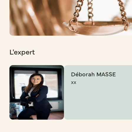
L'expert
Déborah MASSE
xx