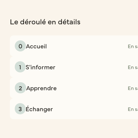
Le déroulé en détails
0
Accueil
En s
1
S'informer
En s
2
Apprendre
En s
3
Échanger
En s