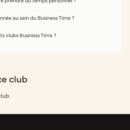
e prendre du temps personnel ?
nnée au sein du Business Time ?
nts clubs Business Time ?
ce club
club