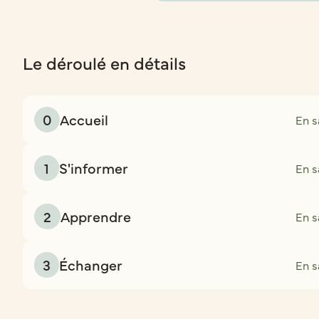
Le déroulé en détails
0
Accueil
En s
1
S'informer
En s
2
Apprendre
En s
3
Échanger
En s