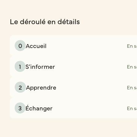
Le déroulé en détails
0
Accueil
En s
1
S'informer
En s
2
Apprendre
En s
3
Échanger
En s