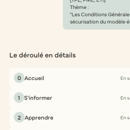
Thème :
"Les Conditions Générales
sécurisation du modèle 
Le déroulé en détails
0
Accueil
En s
1
S'informer
En s
2
Apprendre
En s