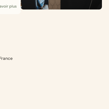
avoir plus
 France