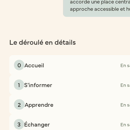
accorde une place central
approche accessible et h
Le déroulé en détails
0
Accueil
En s
1
S'informer
En s
2
Apprendre
En s
3
Échanger
En s