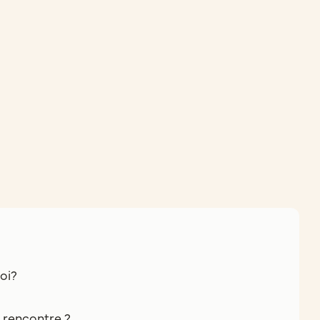
oi?
e rencontre ?