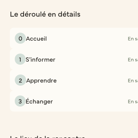
Le déroulé en détails
0
Accueil
En s
1
S'informer
En s
2
Apprendre
En s
3
Échanger
En s
Le lieu de la rencontre