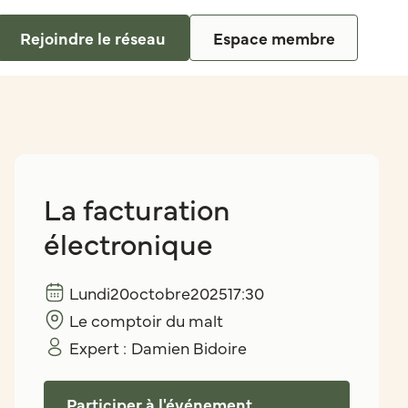
Rejoindre le réseau
Espace membre
La facturation
électronique
Lundi
20
octobre
2025
17:30
Le comptoir du malt
Expert :
Damien Bidoire
Participer à l'événement