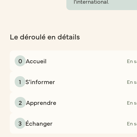
l’international.
Le déroulé en détails
0
Accueil
En s
1
S'informer
En s
2
Apprendre
En s
3
Échanger
En s