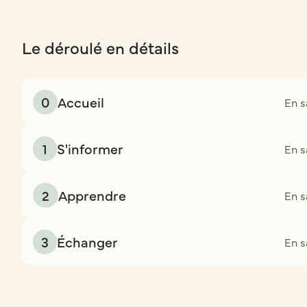
Le déroulé en détails
0
Accueil
En s
1
S'informer
En s
2
Apprendre
En s
3
Échanger
En s