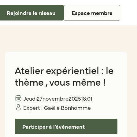
Rejoindre le réseau
Espace membre
Atelier expérientiel : le
thème , vous même !
Jeudi
27
novembre
2025
18:01
Expert :
Gaëlle Bonhomme
Participer à l'événement