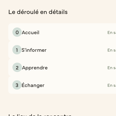
Le déroulé en détails
0
Accueil
En s
1
S'informer
En s
2
Apprendre
En s
3
Échanger
En s
Le lieu de la rencontre