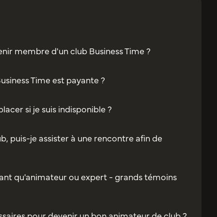
enir membre d'un club Business Time ?
Business Time est payante ?
acer si je suis indisponible ?
b, puis-je assister à une rencontre afin de
ant qu'animateur ou expert - grands témoins
saires pour devenir un bon animateur de club ?