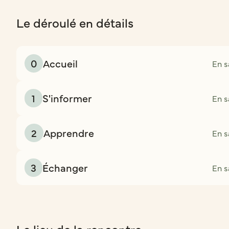
Le déroulé en détails
0
Accueil
En s
1
S'informer
En s
2
Apprendre
En s
3
Échanger
En s
Le lieu de la rencontre