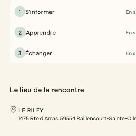
1
S'informer
En s
2
Apprendre
En s
3
Échanger
En s
Le lieu de la rencontre
LE RILEY
1475 Rte d'Arras, 59554 Raillencourt-Sainte-Oll