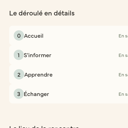
Le déroulé en détails
0
Accueil
En s
1
S'informer
En s
2
Apprendre
En s
3
Échanger
En s
Le lieu de la rencontre