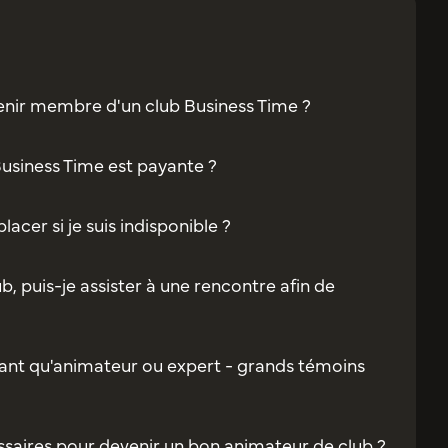
enir membre d'un club Business Time ?
Business Time est payante ?
acer si je suis indisponible ?
b, puis-je assister à une rencontre afin de
ant qu'animateur ou expert - grands témoins
saires pour devenir un bon animateur de club ?