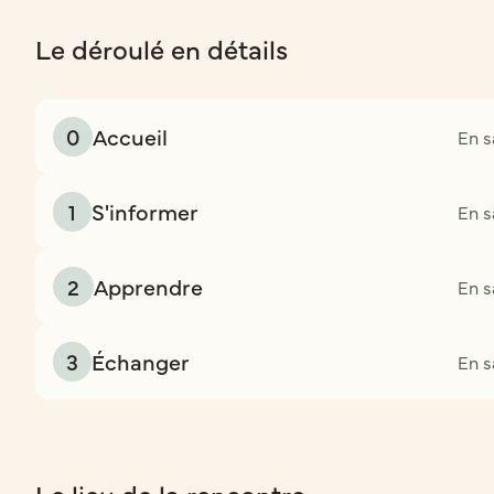
Le déroulé en détails
0
Accueil
En s
1
S'informer
En s
2
Apprendre
En s
3
Échanger
En s
Le lieu de la rencontre