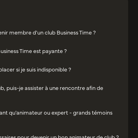
enir membre d'un club Business Time ?
Business Time est payante ?
acer si je suis indisponible ?
b, puis-je assister à une rencontre afin de
ant qu'animateur ou expert - grands témoins
saires pour devenir un bon animateur de club ?